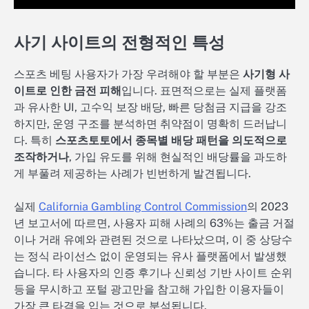
사기 사이트의 전형적인 특성
스포츠 베팅 사용자가 가장 우려해야 할 부분은
사기형 사
이트로 인한 금전 피해
입니다. 표면적으로는 실제 플랫폼
과 유사한 UI, 고수익 보장 배당, 빠른 당첨금 지급을 강조
하지만, 운영 구조를 분석하면 취약점이 명확히 드러납니
다. 특히
스포츠토토에서 종목별 배당 패턴을 의도적으로
조작하거나
, 가입 유도를 위해 현실적인 배당률을 과도하
게 부풀려 제공하는 사례가 빈번하게 발견됩니다.
실제
California Gambling Control Commission
의 2023
년 보고서에 따르면, 사용자 피해 사례의 63%는 출금 거절
이나 거래 유예와 관련된 것으로 나타났으며, 이 중 상당수
는 정식 라이선스 없이 운영되는 유사 플랫폼에서 발생했
습니다. 타 사용자의 인증 후기나 신뢰성 기반 사이트 순위
등을 무시하고 포털 광고만을 참고해 가입한 이용자들이
가장 큰 타격을 입는 것으로 분석됩니다.