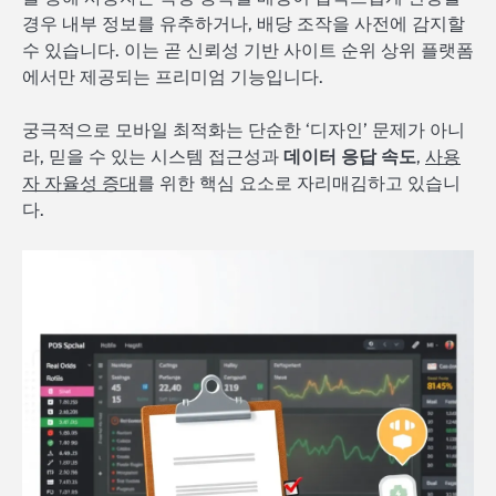
경우 내부 정보를 유추하거나, 배당 조작을 사전에 감지할
수 있습니다. 이는 곧 신뢰성 기반 사이트 순위 상위 플랫폼
에서만 제공되는 프리미엄 기능입니다.
궁극적으로 모바일 최적화는 단순한 ‘디자인’ 문제가 아니
라, 믿을 수 있는 시스템 접근성과
데이터 응답 속도
,
사용
자 자율성 증대
를 위한 핵심 요소로 자리매김하고 있습니
다.