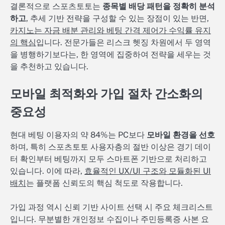
결론적으로 스포츠토토는
종목별 배당 패턴을 정확히 분석
하고
, 추세 기반 전략을 구성할 수 있는 장점이 있는 반면,
카지노는 자금 배분 관리와 베팅 간격 제어가 수익률 유지
의 핵심
입니다. 전문가들은 리스크 헷징 차원에서 두 영역
을 병행하기보다는, 한 영역에 집중하여 전략을 세우는 것
을 추천하고 있습니다.
모바일 최적화와 가입 절차 간소화의
중요성
현대 베팅 이용자의 약 84%는 PC보다
모바일 환경을 선호
하며, 특히 스포츠토토 사용자층의 절반 이상은 경기 데이
터 확인부터 베팅까지 모두 스마트폰 기반으로 처리하고
있습니다. 이에 따라,
효율적인 UX/UI 구조와 모듈화된 UI
배치
는 플랫폼 신뢰도의 핵심 척도로 작용합니다.
가입 과정 역시 신뢰 기반 사이트 선택 시 주요 체크리스트
입니다. 무분별한 개인정보 수집이나 주민등록증 사본 요