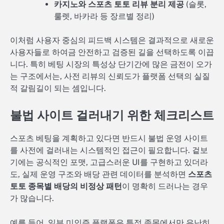
카지노와 스포츠 토토 리뷰 분리 제공
(슬롯,
룰렛, 바카라 등 장르별 정리)
이처럼 사용자 중심의 피드백 시스템은 결과적으로 새로운
사용자들로 하여금 안전하고 검증된 길을 선택하도록 이끕
니다. 특히 베팅 시장의 특성상 단기간에 많은 금전이 오가
는 구조에서는, 사전 리뷰의 신뢰도가 플랫폼 선택의 실질
적 갈림길이 되는 셈입니다.
불법 사이트 걸러내기 위한 체크리스트
스포츠 베팅을 계획하고 있다면 반드시 불법 운영 사이트
를 사전에 걸러내는 시스템적인 접근이 필요합니다. 겉보
기에는 공식적인 포맷, 고급스러운 UI를 구현하고 있더라
도, 실제 운영 구조와 배당 관련 데이터를 분석하면
스포츠
토토 종목별 배당의 비정상 패턴
이 명확히 드러나는 경우
가 많습니다.
예를 들어, 일부 미인증 플랫폼은 특정 종목에서만 유난히