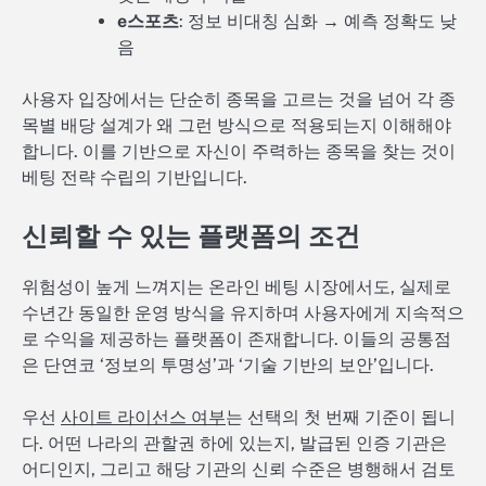
e스포츠
: 정보 비대칭 심화 → 예측 정확도 낮
음
사용자 입장에서는 단순히 종목을 고르는 것을 넘어 각 종
목별 배당 설계가 왜 그런 방식으로 적용되는지 이해해야
합니다. 이를 기반으로 자신이 주력하는 종목을 찾는 것이
베팅 전략 수립의 기반입니다.
신뢰할 수 있는 플랫폼의 조건
위험성이 높게 느껴지는 온라인 베팅 시장에서도, 실제로
수년간 동일한 운영 방식을 유지하며 사용자에게 지속적으
로 수익을 제공하는 플랫폼이 존재합니다. 이들의 공통점
은 단연코 ‘정보의 투명성’과 ‘기술 기반의 보안’입니다.
우선
사이트 라이선스 여부
는 선택의 첫 번째 기준이 됩니
다. 어떤 나라의 관할권 하에 있는지, 발급된 인증 기관은
어디인지, 그리고 해당 기관의 신뢰 수준은 병행해서 검토