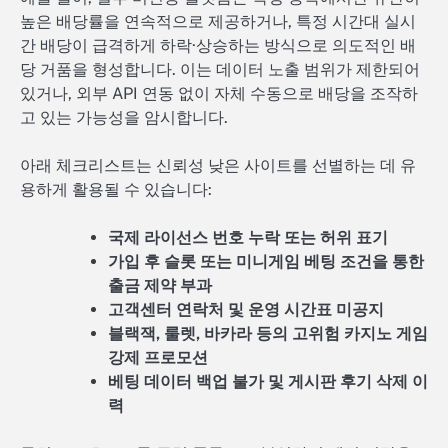
높은 배당률을 연속적으로 제공하거나, 특정 시간대 실시
간 배당이 급격하게 하락·상승하는 방식으로 의도적인 배
당 거품을 형성합니다. 이는 데이터 노출 범위가 제한되어
있거나, 외부 API 연동 없이 자체 수동으로 배당을 조작하
고 있는 가능성을 암시합니다.
아래 체크리스트는 신뢰성 낮은 사이트를 선별하는 데 유
용하게 활용될 수 있습니다:
국제 라이선스 번호 누락 또는 허위 표기
가입 후 슬롯 또는 미니게임 베팅 조건을 통한
출금 제약 부과
고객센터 연락처 및 운영 시간표 미공지
블랙잭, 룰렛, 바카라 등의 고위험 카지노 게임
강제 프로모션
베팅 데이터 백업 불가 및 게시판 후기 삭제 이
력