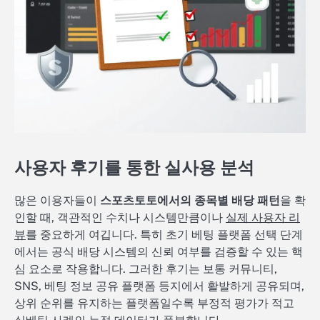
사용자 후기를 통한 실사용 분석
많은 이용자들이
스포츠토토에서의 종목별 배당 패턴
을 확
인할 때, 객관적인 수치나 시스템만큼이나
실제 사용자 리
뷰
를 중요하게 여깁니다. 특히 초기 베팅 플랫폼 선택 단계
에서는 공식 배당 시스템의 신뢰 여부를 검증할 수 있는 핵
심 요소로 작용합니다. 그러한 후기는 보통 커뮤니티,
SNS, 베팅 정보 공유 플랫폼 등지에서 활발하게 공유되며,
상위 순위를 유지하는 플랫폼일수록 부정적 평가가 적고