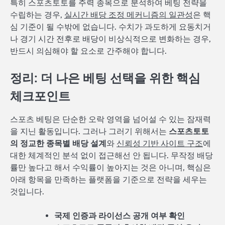
특히 스포츠토토를 주력 종목으로 분석하여 베팅 전략을
수립하는 경우,
실시간 배당 조정 메커니즘의 일관성
은 핵
심 기준이 될 수밖에 없습니다. 수치가 과도하게 요동치거
나 경기 시간 전후로 배당이 비상식적으로 변화하는 경우,
반드시 의심해야 할 요소로 간주해야 합니다.
정리: 더 나은 베팅 선택을 위한 핵심
체크포인트
스포츠 베팅은 단순한 오락 영역을 넘어설 수 있는 잠재력
을 지닌 활동입니다. 그러나 그러기 위해서는
스포츠토토
의 정교한 종목별 배당 설계
와
신뢰성 기반 사이트 구조
에
대한 체계적인 분석 없이 접근해선 안 됩니다. 무작정 배당
률만 높다고 해서 수익률이 높아지는 것은 아니며, 핵심은
아래 항목을 만족하는 플랫폼을 기준으로 전략을 세우는
것입니다.
국제 인증과 라이선스 공개 여부 확인