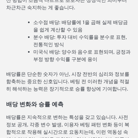
산 방법이 조금씩 다르므로 초보자는 상징적인 의미부터
차근차근 숙지하는 게 좋습니다.
소수점 배당: 배당률에 1을 곱해 실제 배당금
을 쉽게 계산할 수 있음
분수 배당: 투자 대비 수익률을 분수로 표현,
전통적인 방식
미국식 배당: 양수와 음수로 표현되며, 긍정과
부정 방향 수익률 구분에 용이
배당률은 단순한 숫자가 아닌, 시장 전반의 심리와 정보를
함축하는 중요한 신호입니다. 베팅 전 이러한 개념을 적절
히 해석하는 능력은 장기적으로 승률 향상에 기여합니다.
배당 변화와 승률 예측
배당률은 지속적으로 변하는 특성을 갖고 있습니다. 사전
정보 공개, 각종 변수 발생, 이용자 베팅 패턴 변화 등이 복
합적으로 작용해 실시간으로 요동치는데, 이런 역동성 속