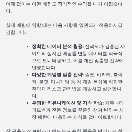
이해 없이는 어떤 베팅도 장기적인 수익을 내기 어렵습니
다.
실제 베팅에 임할 때는 다음 사항을 일관되게 적용하시길
권합니다.
정확한 데이터 분석 활용:
신뢰도가 검증된 사
이트의 실시간 배당률 변동 데이터를 적극적
으로 모니터링하고, 이를 개인 맞춤형 전략에
반영합니다.
다양한 게임별 맞춤 전략:
슬롯, 바카라, 블랙
잭, 룰렛, 미니게임 등 각 게임 특성에 적합한
전략과 리스크 관리법을 개발하고 실천합니
다.
투명한 커뮤니케이션 및 지속 학습:
커뮤니티
피드백과 전문 정보를 꾸준히 챙겨 변하는 시
장 패턴에 대응하는 지식을 업데이트합니다.
잘 구축된 정보력과 이해도는 단순한 행운을 넘어서는 성