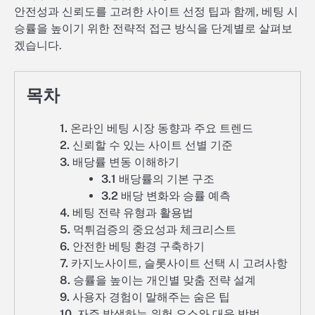
안전성과 신뢰도를 고려한 사이트 선정 팁과 함께, 베팅 시
승률을 높이기 위한 전략적 접근 방식을 단계별로 살펴보
겠습니다.
목차
1.
온라인 베팅 시장 동향과 주요 트렌드
2.
신뢰할 수 있는 사이트 선별 기준
3.
배당률 변동 이해하기
3.1
배당률의 기본 구조
3.2
배당 변화와 승률 예측
4.
베팅 전략 유형과 활용법
5.
먹튀검증의 중요성과 체크리스트
6.
안전한 베팅 환경 구축하기
7.
카지노사이트, 슬롯사이트 선택 시 고려사항
8.
승률을 높이는 개인별 맞춤 전략 설계
9.
사용자 경험이 말해주는 숨은 팁
10.
자주 발생하는 위험 요소와 대응 방법