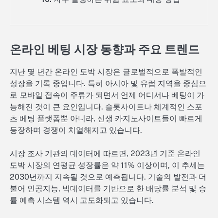
온라인 베팅 시장 동향과 주요 트렌드
지난 몇 년간 온라인 도박 시장은 글로벌적으로 폭발적인
성장을 기록 중입니다. 특히 아시아 및 유럽 지역을 중심으
로 모바일 접속이 주류가 되면서 언제 어디서나 베팅이 가
능해진 것이 큰 요인입니다. 슬롯사이트나 체계적인 스포
츠 베팅 플랫폼뿐 아니라, 신생 카지노사이트들이 빠르게
등장하며 경쟁이 치열해지고 있습니다.
시장 조사 기관의 데이터에 따르면, 2023년 기준 온라인
도박 시장의 연평균 성장률은 약 11% 이상이며, 이 추세는
2030년까지 지속될 것으로 예측됩니다. 기술의 발전과 더
불어 인공지능, 빅데이터를 기반으로 한 배당률 분석 및 승
률 예측 시스템 역시 고도화되고 있습니다.