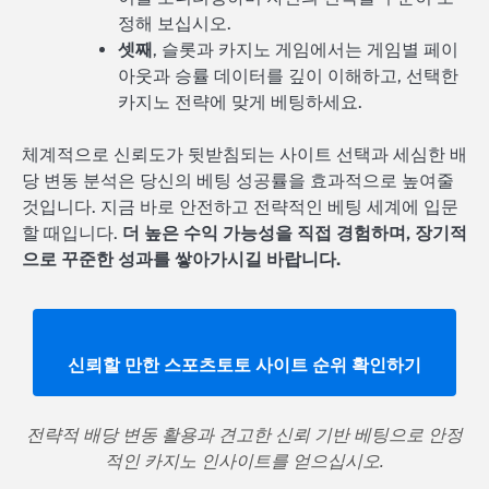
정해 보십시오.
셋째
, 슬롯과 카지노 게임에서는 게임별 페이
아웃과 승률 데이터를 깊이 이해하고, 선택한
카지노 전략에 맞게 베팅하세요.
체계적으로 신뢰도가 뒷받침되는 사이트 선택과 세심한 배
당 변동 분석은 당신의 베팅 성공률을 효과적으로 높여줄
것입니다. 지금 바로 안전하고 전략적인 베팅 세계에 입문
할 때입니다.
더 높은 수익 가능성을 직접 경험하며, 장기적
으로 꾸준한 성과를 쌓아가시길 바랍니다.
신뢰할 만한 스포츠토토 사이트 순위 확인하기
전략적 배당 변동 활용과 견고한 신뢰 기반 베팅으로 안정
적인 카지노 인사이트를 얻으십시오.