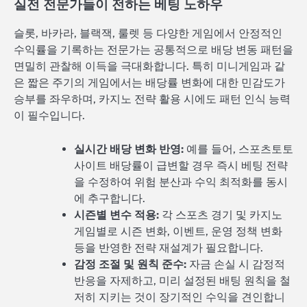
실전 전문가들이 전하는 베팅 노하우
슬롯, 바카라, 블랙잭, 룰렛 등 다양한 게임에서 안정적인
수익률을 기록하는 전문가는 공통적으로 배당 변동 패턴을
면밀히 관찰해 이득을 극대화합니다. 특히 미니게임과 같
은 짧은 주기의 게임에서는 배당률 변화에 대한 민감도가
승부를 좌우하며, 카지노 전략 활용 시에도 패턴 인식 능력
이 필수입니다.
실시간 배당 변화 반영:
예를 들어, 스포츠토토
사이트 배당률이 급변할 경우 즉시 베팅 전략
을 수정하여 위험 분산과 수익 최적화를 동시
에 추구합니다.
시즌별 변수 적용:
각 스포츠 경기 및 카지노
게임별로 시즌 변화, 이벤트, 운영 정책 변화
등을 반영한 전략 재설계가 필요합니다.
감정 조절 및 원칙 준수:
자금 손실 시 감정적
반응을 자제하고, 미리 설정된 배팅 원칙을 철
저히 지키는 것이 장기적인 수익을 견인합니