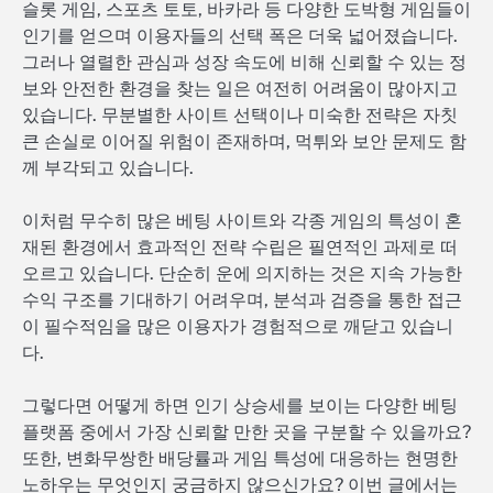
슬롯 게임, 스포츠 토토, 바카라 등 다양한 도박형 게임들이
인기를 얻으며 이용자들의 선택 폭은 더욱 넓어졌습니다.
그러나 열렬한 관심과 성장 속도에 비해 신뢰할 수 있는 정
보와 안전한 환경을 찾는 일은 여전히 어려움이 많아지고
있습니다. 무분별한 사이트 선택이나 미숙한 전략은 자칫
큰 손실로 이어질 위험이 존재하며, 먹튀와 보안 문제도 함
께 부각되고 있습니다.
이처럼 무수히 많은 베팅 사이트와 각종 게임의 특성이 혼
재된 환경에서 효과적인 전략 수립은 필연적인 과제로 떠
오르고 있습니다. 단순히 운에 의지하는 것은 지속 가능한
수익 구조를 기대하기 어려우며, 분석과 검증을 통한 접근
이 필수적임을 많은 이용자가 경험적으로 깨닫고 있습니
다.
그렇다면 어떻게 하면 인기 상승세를 보이는 다양한 베팅
플랫폼 중에서 가장 신뢰할 만한 곳을 구분할 수 있을까요?
또한, 변화무쌍한 배당률과 게임 특성에 대응하는 현명한
노하우는 무엇인지 궁금하지 않으신가요? 이번 글에서는