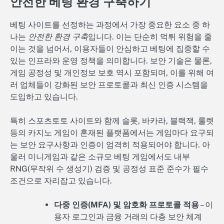
안전한 베팅 환경 구축하기
베팅 사이트를 선정하는 과정에서 가장 중요한 요소 중 하
나는
안전한 환경 구축
입니다. 이는 단순히 먹튀 위험을 줄
이는 것을 넘어서, 이용자들이 안심하고 베팅에 집중할 수
있는 인프라와 운영 정책을 의미합니다. 보안 기술은 물론,
게임 공정성 및 개인정보 보호 역시 포함되며, 이를 위해 여
러 업체들이 강화된 보안 프로토콜과 최신 인증 시스템을
도입하고 있습니다.
특히 스포츠토토 사이트와 함께 슬롯, 바카라, 블랙잭, 룰렛
등의 카지노 게임이 혼재된 플랫폼에서는 게임마다 요구되
는 보안 요구사항과 인증이 엄격히 적용되어야 합니다. 아
울러 미니게임과 같은 소규모 베팅 게임에서도 내부
RNG(무작위 수 생성기) 검증 및 공정성 표준 준수가 필수
조건으로 자리잡고 있습니다.
다중 인증(MFA) 및 암호화 프로토콜 적용
– 이
용자 로그인과 금융 거래의 다층 보안 체계