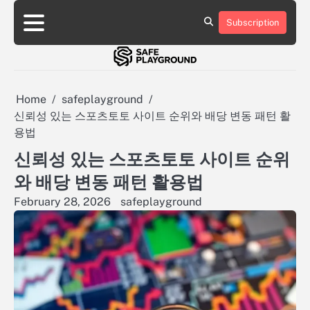
Skip
to
Subscription
Sample
content
Page
Home
safeplayground
신뢰성 있는 스포츠토토 사이트 순위와 배당 변동 패턴 활
용법
신뢰성 있는 스포츠토토 사이트 순위
와 배당 변동 패턴 활용법
February 28, 2026
safeplayground