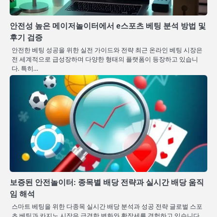
안전성 높은 메이저놀이터에서 e스포츠 베팅 분석 방법 및
후기 검증
안전한 베팅 성공을 위한 실전 가이드와 전략 최근 온라인 베팅 시장은
전 세계적으로 급성장하며 다양한 형태의 플랫폼이 등장하고 있습니
다. 특히…
보증된 안전놀이터: 종목별 배당 전략과 실시간 배당 움직
임 해석
스마트 베팅을 위한 다종목 실시간 배당 분석과 성공 전략 글로벌 스포
츠 베팅과 카지노 시장은 급격한 변화와 확장세를 경험하고 있습니다.