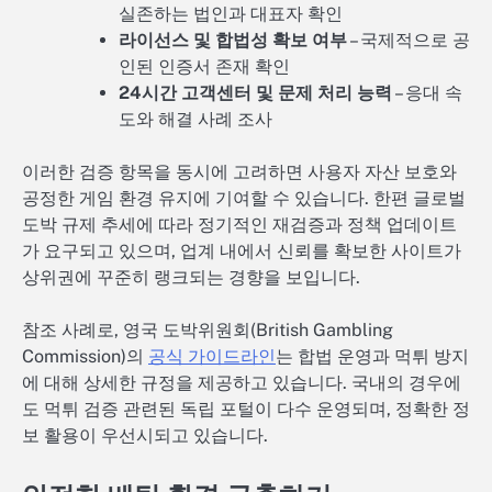
실존하는 법인과 대표자 확인
라이선스 및 합법성 확보 여부
– 국제적으로 공
인된 인증서 존재 확인
24시간 고객센터 및 문제 처리 능력
– 응대 속
도와 해결 사례 조사
이러한 검증 항목을 동시에 고려하면 사용자 자산 보호와
공정한 게임 환경 유지에 기여할 수 있습니다. 한편 글로벌
도박 규제 추세에 따라 정기적인 재검증과 정책 업데이트
가 요구되고 있으며, 업계 내에서 신뢰를 확보한 사이트가
상위권에 꾸준히 랭크되는 경향을 보입니다.
참조 사례로, 영국 도박위원회(British Gambling
Commission)의
공식 가이드라인
는 합법 운영과 먹튀 방지
에 대해 상세한 규정을 제공하고 있습니다. 국내의 경우에
도 먹튀 검증 관련된 독립 포털이 다수 운영되며, 정확한 정
보 활용이 우선시되고 있습니다.