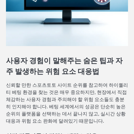
사용자 경험이 말해주는 숨은 팁과 자
주 발생하는 위험 요소 대응법
신뢰할 만한 스포츠토토 사이트 순위를 참고하여 하이퀄리
티 베팅 환경을 찾는 것은 매우 중요하지만, 현장에서 직접
체감하는 사용자 경험과 주의해야 할 위험 요소들도 충분
히 인지해야 합니다. 베팅 세계에서의 성공은 단순히 높은
순위의 플랫폼을 선택하는 데서 끝나지 않고, 실시간 상황
대응과 위험 요소 완화에 달려있기 때문입니다.