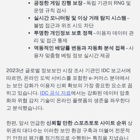
공정한 게임 진행 보장
– 독립 기관의 RNG 및
운영 규칙 검사
실시간 모니터링 및 이상 거래 탐지 시스템
–
불법 접근과 위조 시도 차단
투명한 개인정보 보호 정책
– 이용자 데이터 관
리 및 접근 통제
역동적인 배당률 변동과 자동화 분석 접목
– 사
용자 맞춤형 베팅 정보 실시간 제공
2023년 글로벌 정보보안 시장 조사 기관인 IDC 보고서에
따르면, 온라인 도박 서비스를 포함한 e-커머스 분야에서
는 보안 강화가 이용자 신뢰 확보의 가장 중요한 요소로 꼽
히고 있습니다.
IDC 공식 자료
에서는 강화된 데이터 암호
화와 위협 감지 기술이 온라인 플랫폼의 생존을 좌우한다
고 분석했습니다.
한편, 앞서 언급한
신뢰할 만한 스포츠토토 사이트 순위
상
위권의 대다수는 이러한 보안 환경 구축과 더불어 전문적
인 안정성 평가를 정기적으로 수행하는 특징을 지녔습니