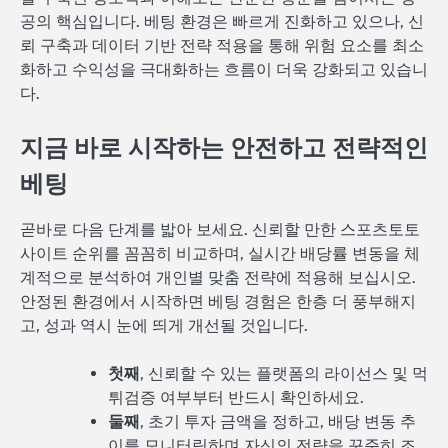
공의 핵심입니다. 베팅 환경은 빠르게 진화하고 있으나, 신
뢰 구축과 데이터 기반 전략 적용을 통해 위험 요소를 최소
화하고 수익성을 극대화하는 흐름이 더욱 강화되고 있습니
다.
지금 바로 시작하는 안전하고 전략적인
베팅
곧바로 다음 단계를 밟아 보세요. 신뢰할 만한 스포츠토토
사이트 순위를 꼼꼼히 비교하며, 실시간 배당률 변동을 체
계적으로 분석하여 개인별 맞춤 전략에 적용해 보십시오.
안정된 환경에서 시작하면 베팅 경험은 한층 더 풍부해지
고, 성과 역시 눈에 띄게 개선될 것입니다.
첫째
, 신뢰할 수 있는 플랫폼의 라이선스 및 먹
튀검증 여부부터 반드시 확인하세요.
둘째
, 초기 투자 금액을 정하고, 배당 변동 추
이를 모니터링하며 자신의 전략을 꾸준히 조