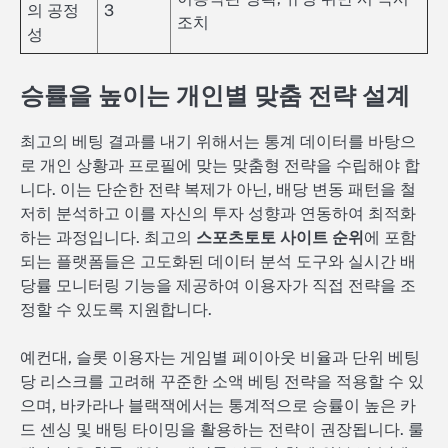
의 공정
3
조치
성
승률을 높이는 개인별 맞춤 전략 설계
최고의 베팅 결과를 내기 위해서는 통계 데이터를 바탕으
로 개인 상황과 프로필에 맞는 맞춤형 전략을 수립해야 합
니다. 이는 단순한 전략 복제가 아닌, 배당 변동 패턴을 철
저히 분석하고 이를 자신의 투자 성향과 연동하여 최적화
하는 과정입니다. 최고의
스포츠토토 사이트 순위
에 포함
되는 플랫폼들은 고도화된 데이터 분석 도구와 실시간 배
당률 모니터링 기능을 제공하여 이용자가 직접 전략을 조
정할 수 있도록 지원합니다.
예컨대, 슬롯 이용자는 게임별 페이아웃 비율과 단위 베팅
당 리스크를 고려해 꾸준한 소액 베팅 전략을 적용할 수 있
으며, 바카라나 블랙잭에서는 통계적으로 승률이 높은 카
드 센싱 및 배팅 타이밍을 활용하는 전략이 권장됩니다. 룰